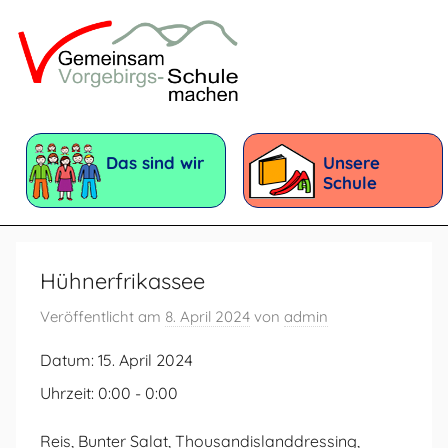
Zum
Inhalt
springen
Vorgebirgsschule
Förderschule
mit
Das sind wir
Unsere
dem
Schule
Förderschwerpunkt:
Geistige
Entwicklung
Hühnerfrikassee
Veröffentlicht am
8. April 2024
von
admin
Datum:
15. April 2024
Uhrzeit:
0:00 - 0:00
Reis, Bunter Salat, Thousandislanddressing,