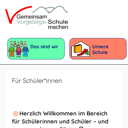
Zum
Inhalt
springen
Vorgebirgsschule
Förderschule
mit
Das sind wir
Unsere
dem
Schule
Förderschwerpunkt:
Geistige
Entwicklung
Für Schüler*innen
Herzlich Willkommen im Bereich
für Schülerinnen und Schüler – und