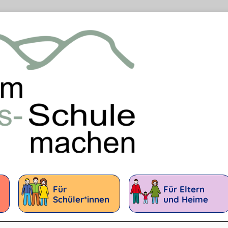
Für
Für Eltern
Schüler*innen
und Heime