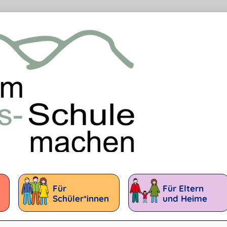
Für
Für Eltern
Schüler*innen
und Heime