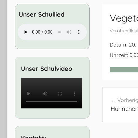
Entwicklung
Unser Schullied
Vegeta
Veröffentlic
Datum:
20.
Uhrzeit:
0:0
Unser Schulvideo
Beitrags
Vorherig
Hühnchen
Kontakt: