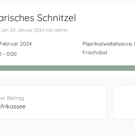
risches Schnitzel
ht am
29. Januar 2024
von
admin
 Februar 2024
Paprikazwiebelsauce, K
Frischobst
0 - 0:00
navigation
er Beitrag
frikassee