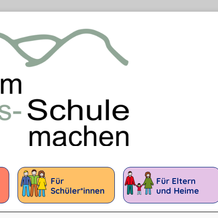
Für
Für Eltern
Schüler*innen
und Heime