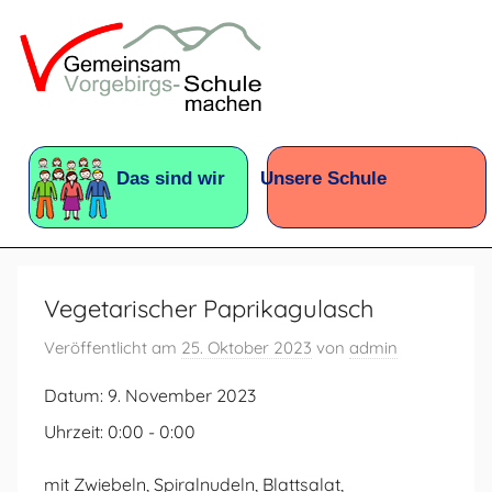
Zum
Inhalt
springen
Vorgebirgsschule
Förderschule
mit
Das sind wir
Unsere Schule
dem
Förderschwerpunkt:
Geistige
Entwicklung
Vegetarischer Paprikagulasch
Veröffentlicht am
25. Oktober 2023
von
admin
Datum:
9. November 2023
Uhrzeit:
0:00 - 0:00
mit Zwiebeln, Spiralnudeln, Blattsalat,