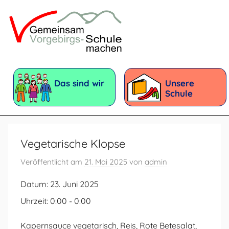
Zum
Inhalt
springen
Vorgebirgsschule
Förderschule
mit
Das sind wir
Unsere
dem
Schule
Förderschwerpunkt:
Geistige
Entwicklung
Vegetarische Klopse
Veröffentlicht am
21. Mai 2025
von
admin
Datum:
23. Juni 2025
Uhrzeit:
0:00 - 0:00
Kapernsauce vegetarisch, Reis, Rote Betesalat,