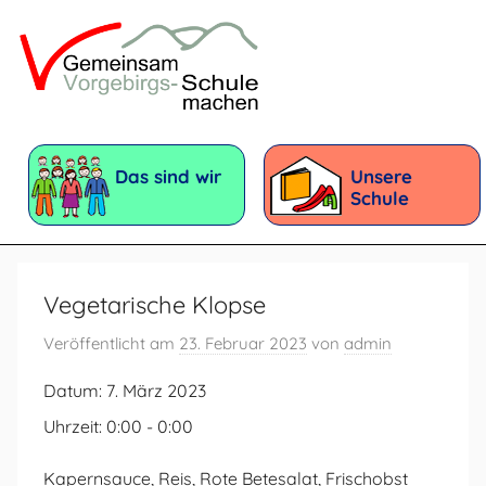
Zum
Inhalt
springen
Vorgebirgsschule
Förderschule
mit
Das sind wir
Unsere
dem
Schule
Förderschwerpunkt:
Geistige
Entwicklung
Vegetarische Klopse
Veröffentlicht am
23. Februar 2023
von
admin
Datum:
7. März 2023
Uhrzeit:
0:00 - 0:00
Kapernsauce, Reis, Rote Betesalat, Frischobst