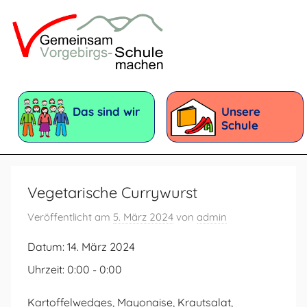
Zum
Inhalt
springen
Vorgebirgsschule
Förderschule
mit
Das sind wir
Unsere
dem
Schule
Förderschwerpunkt:
Geistige
Entwicklung
Vegetarische Currywurst
Veröffentlicht am
5. März 2024
von
admin
Datum:
14. März 2024
Uhrzeit:
0:00 - 0:00
Kartoffelwedges, Mayonaise, Krautsalat,