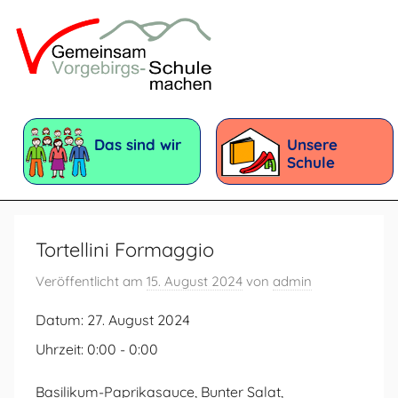
Zum
Inhalt
springen
Vorgebirgsschule
Förderschule
mit
Das sind wir
Unsere
dem
Schule
Förderschwerpunkt:
Geistige
Entwicklung
Tortellini Formaggio
Veröffentlicht am
15. August 2024
von
admin
Datum:
27. August 2024
Uhrzeit:
0:00 - 0:00
Basilikum-Paprikasauce, Bunter Salat,