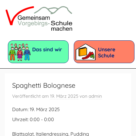
Zum
Inhalt
springen
Vorgebirgsschule
Förderschule
mit
Das sind wir
Unsere
dem
Schule
Förderschwerpunkt:
Geistige
Entwicklung
Spaghetti Bolognese
Veröffentlicht am
19. März 2025
von
admin
Datum:
19. März 2025
Uhrzeit:
0:00 - 0:00
Blattsalat, Italiendressing, Pudding