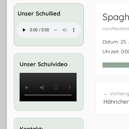
Entwicklung
Unser Schullied
Spagh
Veröffentlic
Datum:
25.
Uhrzeit:
0:0
Unser Schulvideo
Beitrags
Vorherig
Hähnchen
Kontakt: