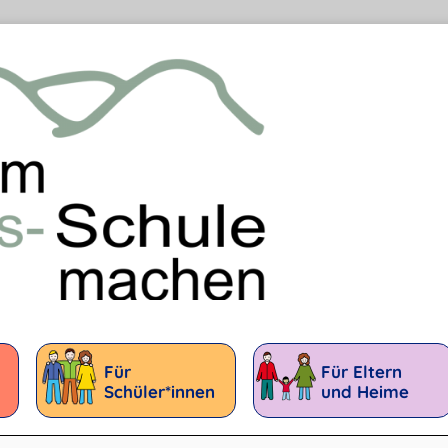
Für
Für Eltern
Schüler*innen
und Heime