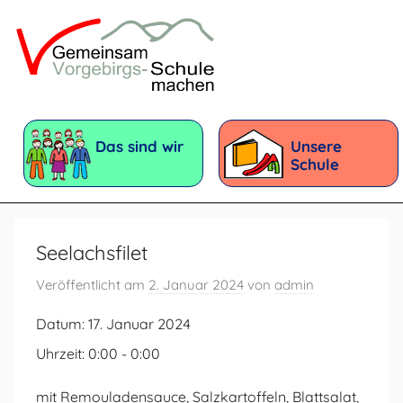
Zum
Inhalt
springen
Vorgebirgsschule
Förderschule
mit
Das sind wir
Unsere
dem
Schule
Förderschwerpunkt:
Geistige
Entwicklung
Seelachsfilet
Veröffentlicht am
2. Januar 2024
von
admin
Datum:
17. Januar 2024
Uhrzeit:
0:00 - 0:00
mit Remouladensauce, Salzkartoffeln, Blattsalat,