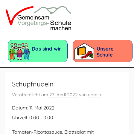
Zum
Inhalt
springen
Vorgebirgsschule
Förderschule
mit
Das sind wir
Unsere
dem
Schule
Förderschwerpunkt:
Geistige
Entwicklung
Schupfnudeln
Veröffentlicht am
27. April 2022
von
admin
Datum:
11. Mai 2022
Uhrzeit:
0:00 - 0:00
Tomaten-Ricottasauce, Blattsalat mit