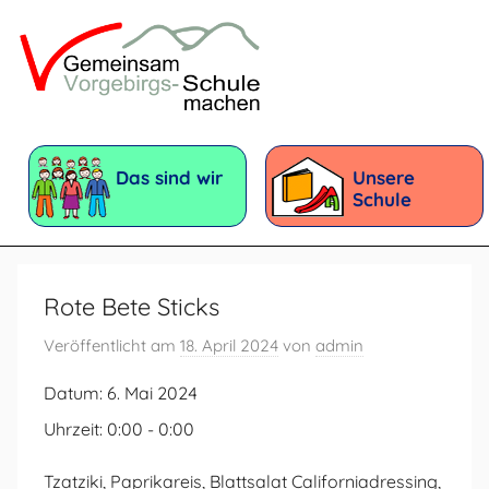
Zum
Inhalt
springen
Vorgebirgsschule
Förderschule
mit
Das sind wir
Unsere
dem
Schule
Förderschwerpunkt:
Geistige
Entwicklung
Rote Bete Sticks
Veröffentlicht am
18. April 2024
von
admin
Datum:
6. Mai 2024
Uhrzeit:
0:00 - 0:00
Tzatziki, Paprikareis, Blattsalat Californiadressing,