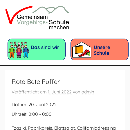
Zum
Inhalt
springen
Vorgebirgsschule
Förderschule
mit
Das sind wir
Unsere
dem
Schule
Förderschwerpunkt:
Geistige
Entwicklung
Rote Bete Puffer
Veröffentlicht am
1. Juni 2022
von
admin
Datum:
20. Juni 2022
Uhrzeit:
0:00 - 0:00
Tzaziki, Paprikareis, Blattsalat, Californiadressing