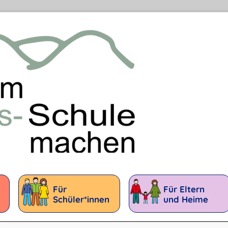
Für
Für Eltern
Schüler*innen
und Heime