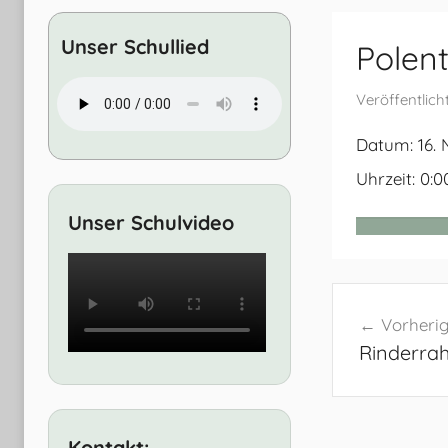
Entwicklung
Unser Schullied
Polen
Veröffentlic
Datum:
16.
Uhrzeit:
0:0
Unser Schulvideo
Beitrags
Vorherig
Rinderra
Kontakt: