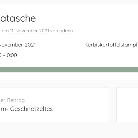
tatasche
ht am
11. November 2021
von
admin
 November 2021
Kürbiskartoffelstampf
0 - 0:00
navigation
er Beitrag
hm- Geschnetzeltes