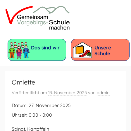
Zum
Inhalt
springen
Vorgebirgsschule
Förderschule
mit
Das sind wir
Unsere
dem
Schule
Förderschwerpunkt:
Geistige
Entwicklung
Omlette
Veröffentlicht am
13. November 2025
von
admin
Datum:
27. November 2025
Uhrzeit:
0:00 - 0:00
Spinat, Kartoffeln