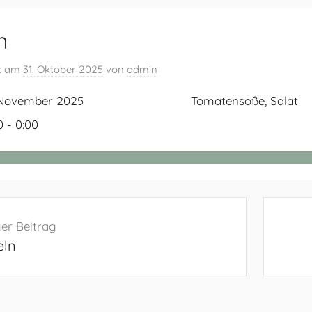
n
ht am
31. Oktober 2025
von
admin
 November 2025
Tomatensoße, Salat
0 - 0:00
navigation
er Beitrag
eln