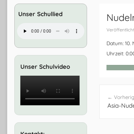
Entwicklung
Unser Schullied
Nudel
Veröffentlic
Datum:
10.
Uhrzeit:
0:0
Unser Schulvideo
Beitrags
Vorherig
Asia-Nud
Kontakt: