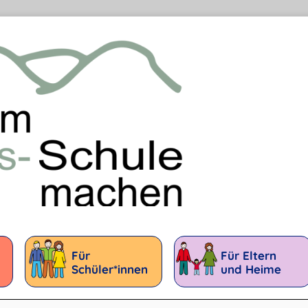
Für
Für Eltern
Schüler*innen
und Heime