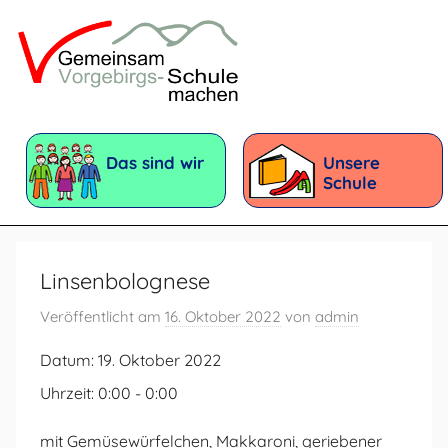
Zum
Inhalt
springen
Vorgebirgsschule
Förderschule
mit
Das sind wir
Unsere
dem
Schule
Förderschwerpunkt:
Geistige
Entwicklung
Linsenbolognese
Veröffentlicht am
16. Oktober 2022
von
admin
Datum:
19. Oktober 2022
Uhrzeit:
0:00 - 0:00
mit Gemüsewürfelchen, Makkaroni, geriebener