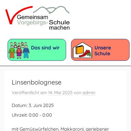
Zum
Inhalt
springen
Vorgebirgsschule
Förderschule
mit
Das sind wir
Unsere
dem
Schule
Förderschwerpunkt:
Geistige
Entwicklung
Linsenbolognese
Veröffentlicht am
14. Mai 2025
von
admin
Datum:
3. Juni 2025
Uhrzeit:
0:00 - 0:00
mit Gemüswürfelchen, Makkaroni, geriebener