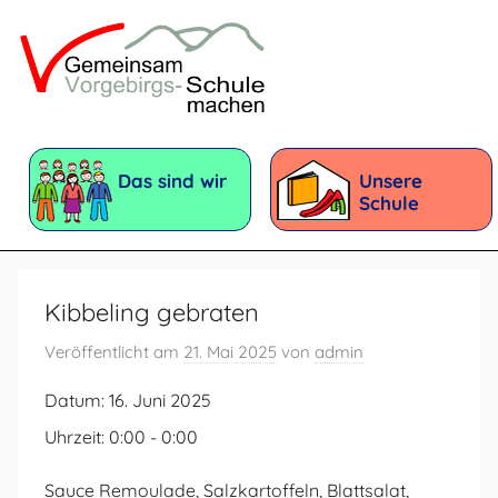
Zum
Inhalt
springen
Vorgebirgsschule
Förderschule
mit
Das sind wir
Unsere
dem
Schule
Förderschwerpunkt:
Geistige
Entwicklung
Kibbeling gebraten
Veröffentlicht am
21. Mai 2025
von
admin
Datum:
16. Juni 2025
Uhrzeit:
0:00 - 0:00
Sauce Remoulade, Salzkartoffeln, Blattsalat,