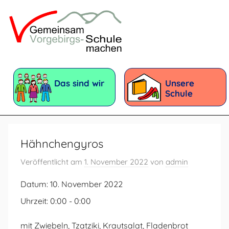
Zum
Inhalt
springen
Vorgebirgsschule
Förderschule
mit
Das sind wir
Unsere
dem
Schule
Förderschwerpunkt:
Geistige
Entwicklung
Hähnchengyros
Veröffentlicht am
1. November 2022
von
admin
Datum:
10. November 2022
Uhrzeit:
0:00 - 0:00
mit Zwiebeln, Tzatziki, Krautsalat, Fladenbrot