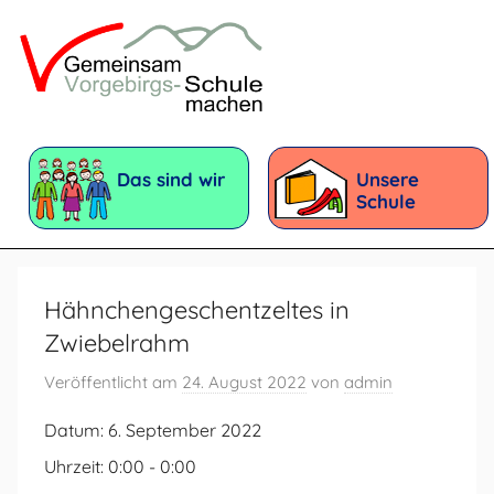
Zum
Inhalt
springen
Vorgebirgsschule
Förderschule
mit
Das sind wir
Unsere
dem
Schule
Förderschwerpunkt:
Geistige
Entwicklung
Hähnchengeschentzeltes in
Zwiebelrahm
Veröffentlicht am
24. August 2022
von
admin
Datum:
6. September 2022
Uhrzeit:
0:00 - 0:00