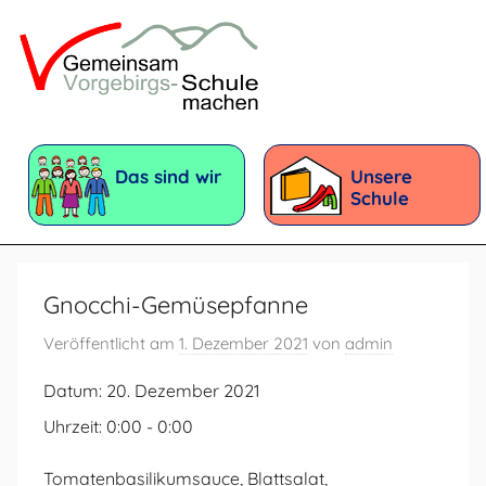
Zum
Inhalt
springen
Vorgebirgsschule
Förderschule
mit
Das sind wir
Unsere
dem
Schule
Förderschwerpunkt:
Geistige
Entwicklung
Gnocchi-Gemüsepfanne
Veröffentlicht am
1. Dezember 2021
von
admin
Datum:
20. Dezember 2021
Uhrzeit:
0:00 - 0:00
Tomatenbasilikumsauce, Blattsalat,