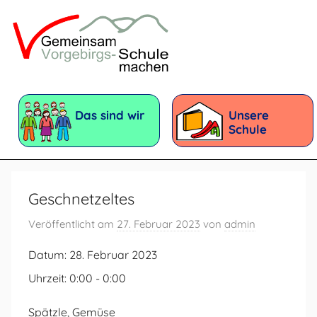
Zum
Inhalt
springen
Vorgebirgsschule
Förderschule
mit
Das sind wir
Unsere
dem
Schule
Förderschwerpunkt:
Geistige
Entwicklung
Geschnetzeltes
Veröffentlicht am
27. Februar 2023
von
admin
Datum:
28. Februar 2023
Uhrzeit:
0:00 - 0:00
Spätzle, Gemüse