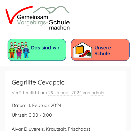
Zum
Inhalt
springen
Vorgebirgsschule
Förderschule
mit
Das sind wir
Unsere
dem
Schule
Förderschwerpunkt:
Geistige
Entwicklung
Gegrillte Cevapcici
Veröffentlicht am
29. Januar 2024
von
admin
Datum:
1. Februar 2024
Uhrzeit:
0:00 - 0:00
Ajvar Djuvereis, Krautsalt, Frischobst