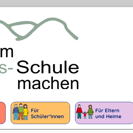
Für
Für Eltern
Schüler*innen
und Heime