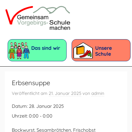
Zum
Inhalt
springen
Vorgebirgsschule
Förderschule
mit
Das sind wir
Unsere
dem
Schule
Förderschwerpunkt:
Geistige
Entwicklung
Erbsensuppe
Veröffentlicht am
21. Januar 2025
von
admin
Datum:
28. Januar 2025
Uhrzeit:
0:00 - 0:00
Bockwurst, Sesambrötchen, Frischobst