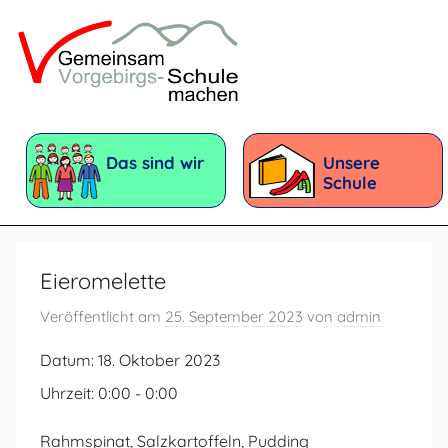
Zum
Inhalt
springen
Vorgebirgsschule
Förderschule
mit
Das sind wir
Unsere
dem
Schule
Förderschwerpunkt:
Geistige
Entwicklung
Eieromelette
Veröffentlicht am
25. September 2023
von
admin
Datum:
18. Oktober 2023
Uhrzeit:
0:00 - 0:00
Rahmspinat, Salzkartoffeln, Pudding