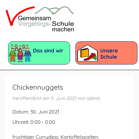
Zum
Inhalt
springen
Vorgebirgsschule
Förderschule
mit
Das sind wir
Unsere
dem
Schule
Förderschwerpunkt:
Geistige
Entwicklung
Chickennuggets
Veröffentlicht am
5. Juni 2021
von
admin
Datum:
30. Juni 2021
Uhrzeit:
0:00 - 0:00
fruchtiger Currydipp, Kartoffelspalten,