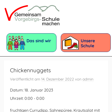
Zum
Inhalt
springen
Vorgebirgsschule
Förderschule
mit
Das sind wir
Unsere
dem
Schule
Förderschwerpunkt:
Geistige
Entwicklung
Chickennuggets
Veröffentlicht am
14. Dezember 2022
von
admin
Datum:
18. Januar 2023
Uhrzeit:
0:00 - 0:00
fruchtigen Currydipp, Sahnepüree, Krautsalat mit