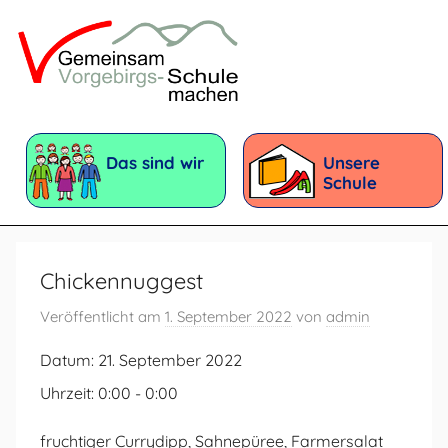
Zum
Inhalt
springen
Vorgebirgsschule
Förderschule
mit
Das sind wir
Unsere
dem
Schule
Förderschwerpunkt:
Geistige
Entwicklung
Chickennuggest
Veröffentlicht am
1. September 2022
von
admin
Datum:
21. September 2022
Uhrzeit:
0:00 - 0:00
fruchtiger Currydipp, Sahnepüree, Farmersalat