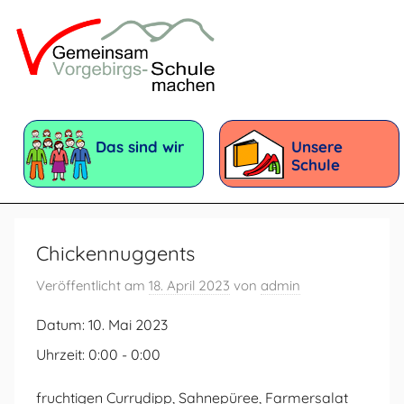
Zum
Inhalt
springen
Vorgebirgsschule
Förderschule
mit
Das sind wir
Unsere
dem
Schule
Förderschwerpunkt:
Geistige
Entwicklung
Chickennuggents
Veröffentlicht am
18. April 2023
von
admin
Datum:
10. Mai 2023
Uhrzeit:
0:00 - 0:00
fruchtigen Currydipp, Sahnepüree, Farmersalat