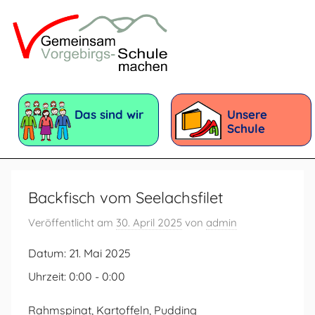
Zum
Inhalt
springen
Vorgebirgsschule
Förderschule
mit
Das sind wir
Unsere
dem
Schule
Förderschwerpunkt:
Geistige
Entwicklung
Backfisch vom Seelachsfilet
Veröffentlicht am
30. April 2025
von
admin
Datum:
21. Mai 2025
Uhrzeit:
0:00 - 0:00
Rahmspinat, Kartoffeln, Pudding