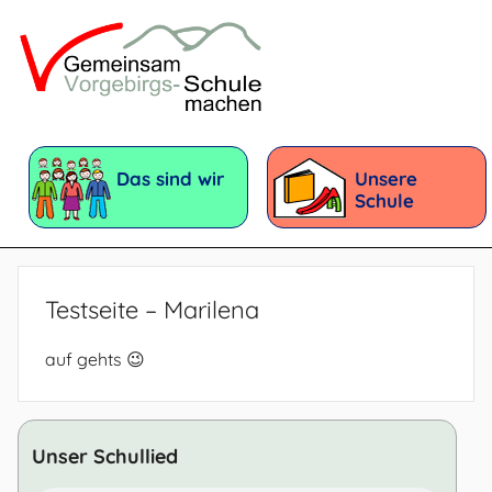
Zum
Inhalt
springen
Vorgebirgsschule
Förderschule
mit
Das sind wir
Unsere
dem
Schule
Förderschwerpunkt:
Geistige
Entwicklung
Testseite – Marilena
auf gehts 😉
Unser Schullied